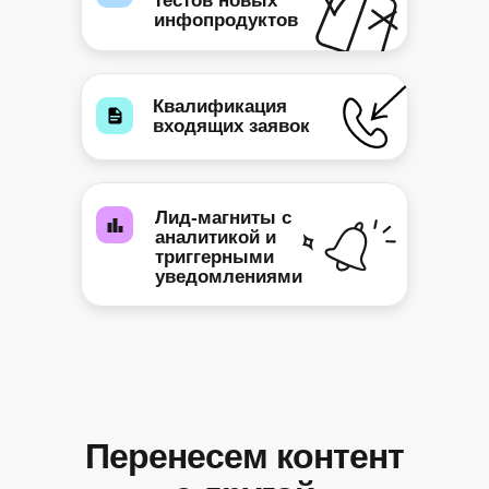
тестов новых
инфопродуктов
Квалификация
входящих заявок
Лид-магниты с
аналитикой и
триггерными
уведомлениями
Перенесем контент